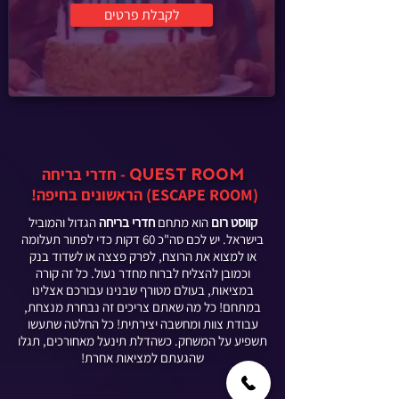
לקבלת פרטים
- חדרי בריחה
QUEST ROOM
(ESCAPE ROOM) הראשונים בחיפה!
קווסט רום
הוא מתחם
חדרי בריחה
הגדול והמוביל
בישראל. יש לכם סה"כ 60 דקות כדי לפתור תעלומה
או למצוא את הרוצח, לפרק פצצה או לשדוד בנק
וכמובן להצליח לברוח מחדר נעול. כל זה קורה
במציאות, בעולם מטורף שבנינו עבורכם אצלינו
במתחם! כל מה שאתם צריכים זה נבחרת מנצחת,
עבודת צוות ומחשבה יצירתית! כל החלטה שתעשו
תשפיע על המשחק. כשהדלת תינעל מאחורכים, תגלו
שהגעתם למציאות אחרת!