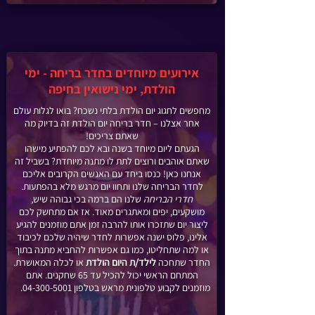
אירועים מיוחדים בחדר בריחה - ימי
הולדת, ימי נישואין בחיפה
מחפשים לחגוג יום הולדת בלתי נשכח? בואו לגלות עולם
אחר אצלנו – חדר בריחה יום הולדת זה בדיוק מה
שאתם צריכים!
הגעתם ליום מיוחד בשנה ובא לכם להפתיע מישהו
שאתם אוהבים ורוצים לתת לו מתנה מיוחדת? בשביל זה
אנחנו כאן! כנסו ביחד עם האנשים הקרובים אליכם
לחדר הבריחה שלנו ותחוו יום מרגש מלא בהפתעות.
חדרי הבריחה
שלנו הם ברמה בכי גבוהה שיש,
מושקעים, יפים ומאתגרים מאוד. אז אם מתחשק לכם
ליצור יום שתזכרו אותו להרבה זמן אתם מוזמנים להגיע
אלינו, פלוס ישנה אפשרות לחדר שיהיה שלכם לכיבוד
או למה שתחליטו, כמו גם אפשרות להחביא מתנה בתוך
החדר שתחכה
לילד/ת היום הולדת
או לכלה המאושרת.
המתחם הראשי יכול להכיל עד 65 שחקנים. אתם
מוזמנים לקבוע טלפונית מראש בטלפון
04-300-5001
.