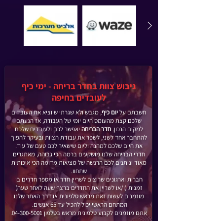
גיבוש צוות בחדר בריחה - ימי כיף
לעובדים בחיפה
חשבתם על
יום כיף
, מגבש ולא שגרתי שיוציא את העובדים
שלכם קצת מהעומס היום יומי של העבודה, אז הגעתם
למקום הנכון.
חדר הבריחה
יאפשר לכם ולעובדים שלכם
להתחבר אחד לשני, לשפר את עבודת הצוות ובעיקר להפוך
את היום שלכם למהנה וליום שישאיר לכם טעם של עוד.
חדרי הבריחה שלנו מושקעים ברמה הכי גבוהה, מאתגרים
מאוד ונותנים לכם הרגשה של מציאות מדומה הכי איכותית
שתחוו.
חברות וארגונים שרוצים לשריין חדר או מספר חדרים בו
זמנית (ו/או לשריין את החדרים ברצף שעה לאחר שעה)
מוזמנים לעשות זאת מראש טלפונית או דרך האתר שלנו.
המתחם הראשי יכול להכיל עד 65 אנשים.
אתם מוזמנים לקבוע טלפונית מראש בטלפון
04-300-5001
.