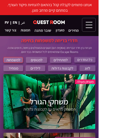
אנחנו פתוחים לקבלת קהל בהתאם להנחיות פיקוד העורף.
במתחם קיים מרחב מוגן.
عر
РУ
|
EN
|
מועדון
שובר מתנה
תמונות
צור קשר
מחירים
חדרי בריחה למשפחות בחיפה
תבחרו בין חדר הבריחה (אסקייפ רום) הטובים והמומלצים בחיפה. תזמינו את ה-
Escape Rooms שמתאימים לכל המשפחה כבר היום.
כל החדרים
למתחילים
למנוסים
למשפחות
לזוג
לקבוצות גדולות
לילדים
מפחיד
משחק פעולה
משחקי הגורל
המשחק מתאים גם לקבוצות גדולות