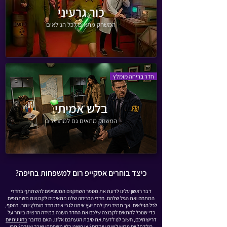
כור גרעיני
המשחק מתאים לכל הגילאים
חדר בריחה מומלץ
בלש אמיתי
המשחק מתאים גם למתחילים
כיצד בוחרים אסקייפ רום למשפחות בחיפה?
דבר ראשון עלינו לדעת את מספר השחקנים המעוניינים להשתתף בחדרי
המתחם ואת הגיל שלהם. חדרי הבריחה שלנו מתאימים לקבוצות משתתפים
לכל הגילאים, אך תמיד ניתן להתייעץ איתנו לגבי איזה חדר מומלץ יותר. בנוסף,
כדי שנוכל להתאים לקבוצה שלכם את החדר העונה במידה הרצויה ביותר על
דרישותיכם, חשוב לנו לדעת את סיבת הגעתכם אלינו. האם מדובר
בחגיגית יום
הולדת
?
יום גיבוש לצוות עובדים
? או פשוט בלוי משפחתי שובר שיגרה? תהי