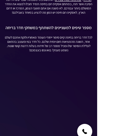
הסיבה אשר תהי, במתחם אסקייפ רום בחיפה תמיד תוכלו למצוא את החדר
המושלם ביותר עבורכם. לא משנה אם אתם תושבי הצפון, המרכז או דרום
הארץ, לאסקייפ רום חיפה יש המון מה להציע במיוחד בשבילכם!
מספר טיפים למעוניינים להשתתף במשחקי חדר בריחה
לכל חדר בריחה בחיפה קיים סיפור ייחודי העומד מאחוריו ולוקח אתכם לעולם
אחר, השונה מהמציאות היום-יומית שלכם. כל חדר בנוי ומעוצב בהתאם
לעלילת הסיפור שלו ומכיל מספר רב של חידות בעלות דרגות קושי שונות.
נשמע מעניין? בואו ונסו בעצמכם!