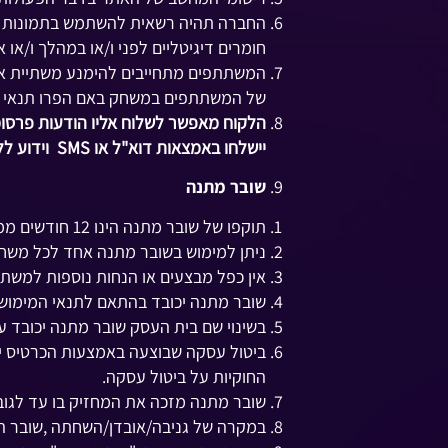
החברה תהיה רשאית להשתמש בתמונות ו/א
חומרים דיגיטליים לפני ו/או במהלך ו/א
המשתתפים מתחייבים להימנע משתיית אל
של המשתתפים במשחק באם הפרו תנאי זה. 
הלקוח מאפשר לשלוח אליו הודעות פרסומי
יישלחו באמצאות דוא"ל או SMS וידוע ללקוח כי באפשרותו לבקש הסרה מרשימת התפוצה בכל עת.
שובר מתנה
תוקפו של שובר מתנה הינו 12 חודשים ממועד הרכישה - לאחר מועד זה, לא יכובד ולא יוחלף השובר.
ניתן למימוש בשובר מתנה אחד לכל משח
אין כפל מבצעים או הנחות נוספות למשת
שובר מתנה יכובד בהתאם לתנאי המימוש ה
בשינוי שם בית העסק שובר מתנה יכובד 
ביטול עסקה שבוצעה באמצעות הכרטיס יה
החוקיות על ביטול עסקה.
שובר מתנה מזכה את המחזיק בו עד לגובה 
במקרה של גניבה/אובדן/השחתה ,שובר המתנ