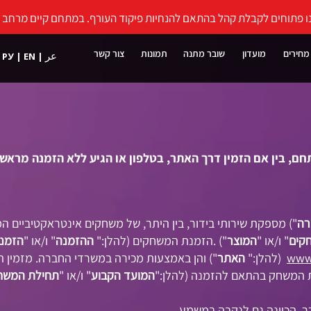
ו פתוחים לקבלת קהל בהתאם להנחיות פיקוד העורף. במתחם קיים מרחב מו
מחירים
מועדון
שובר מתנה
תמונות
צור קשר
عر
РУ
|
EN
|
חם, בין אם הזמין דרך האתר, בטלפון או הגיע ללא הזמנה מראש.​
רה
") מספקת שירותי בידור, בין היתר, של משחקים אינטראקטיביים המ
קים
" ו/או "
המוצר
") .הזמנת המשחקים (להלן:"
ההזמנה
" ו/או "
הזמנ
www.
(להלן:"
האתר
") והן באמצעות מכירה במשרדי החברה. מזמין ה
 המשחק בהתאם להזמנה (להלן:"
המועד הקבוע
" ו/או "
תחילת המשח
כר, הכוונה גם לנקבה במשמע.