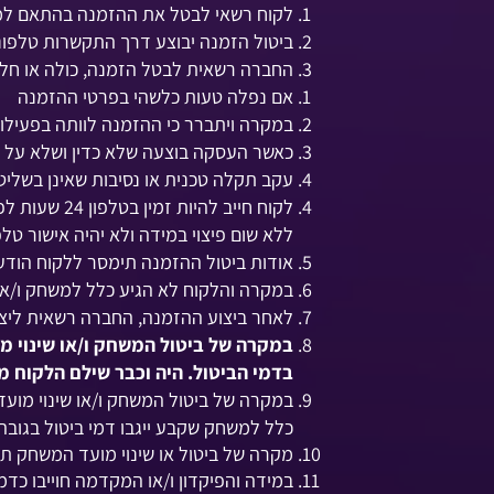
לקוח רשאי לבטל את ההזמנה בהתאם למדי
ביטול הזמנה יבוצע דרך התקשרות טלפונית עם שירות הל
החברה רשאית לבטל הזמנה, כולה או חל
אם נפלה טעות כלשהי בפרטי ההזמנה
במקרה ויתברר כי ההזמנה לוותה בפעילות
כאשר העסקה בוצעה שלא כדין ושלא על פי
עקב תקלה טכנית או נסיבות שאינן בשלי
לקוח חייב 
ללא שום פיצוי במידה ולא יהיה אישור טל
אודות ביטול ההזמנה תימסר ללקוח הודעה
במקרה והלקוח לא הגיע כלל למשחק ו/או איחר בלמעלה מ-15 דקות למועד הקבוע למשחק ,זכאו
לאחר ביצוע ההזמנה, החברה רשאית ליצור קשר עם הל
בדמי הביטול. היה וכבר שילם הלקוח מקדמה וביטל את המשחק עד 24 שעות
במקרה של ביטול המשחק ו/או שינוי מו
כלל למשחק שקבע ייגבו דמי ביטול בגובה של 200 ש״ח עבור כל משחק ש
מקרה של ביטול או שינוי מועד המשחק תוך פחות מ-24 שעות ממועד תחילת המשחק - הלקוח יחוייב