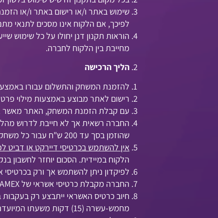
שימוש באתר ו/או רישום באתר ו/או הזמ
לפיכך, אם הלקוח אינו מסכים לתנאי מתנ
הוראות תקנון דנן יחולו על כל שימוש ש
מחייבת בין הלקוח לחברה.
הליך הרכישה
להזמנת המשחק והתשלום עבורו באמצעות
רישום לאתר מבוצע באמצעות מילוי פרטים 
עם קבלת הזמנת המשחק, האתר מאשר את
החברה רשאית אך לא חייבת לדרוש מהלק
שהוזמן בסך עד 200 ש"ח עבור כל משחק שהוזמן (להלן:"
אין להשתמש בכרטיסי דיירקט או דביט לפ
הלקוח במיידית. הסכום יוחזר לחשבון בנק הלקוח 
לפיקדון ניתן להשתמש אך ורק בכרטיסי א
החברה מקבלת כרטיסי אשראי של VISA, MASTERCARD, AMEX.
מחמש-עשרה (15) דקות משעתו המיועדת ללא ביטול ההזמנה בהתאם לפרק 6 בתקנון זה.