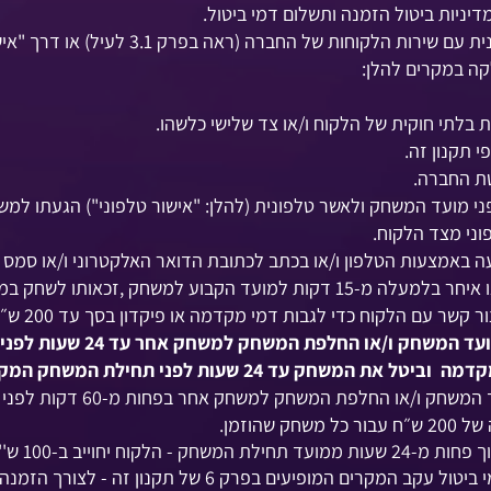
ניות ביטול הזמנה ותשלום דמי ביטול.
קוחות של החברה (ראה בפרק 3.1 לעיל) או דרך "אישור הזמנה".
קה במקרים להלן:
 בלתי חוקית של הלקוח ו/או צד שלישי כלשהו.
 תקנון זה.
טת החברה.
להיות זמין בטלפון 24 שעות לפני מועד המשחק ולאשר טלפונית (להלן: "אישור טלפוני
פוני מצד הלקוח.
 באמצעות הטלפון ו/או בכתב לכתובת הדואר האלקטרוני ו/או סמס א
תו לשחק במשחק במועד הקבוע תישלל לאלתר.
קוח כדי לגבות דמי מקדמה או פיקדון בסך עד 200 ש״ח עבור כל משחק שהוזמן.
במקרה של ביטול המשחק ו/או שינ
 לפני תחילת המשחק המקדמה ששילם הלקוח תוחזר במלואה.
עד המשחק ו/או החלפת המשחק למשחק אחר בפחות
מ-60 דקות
לפני 
הוזמן.​
 ב-100 ש''ח כדמי ביטול.
במידה והפיקדון ו/או המקדמה חוייבו כדמי ביטול עקב המקרים 