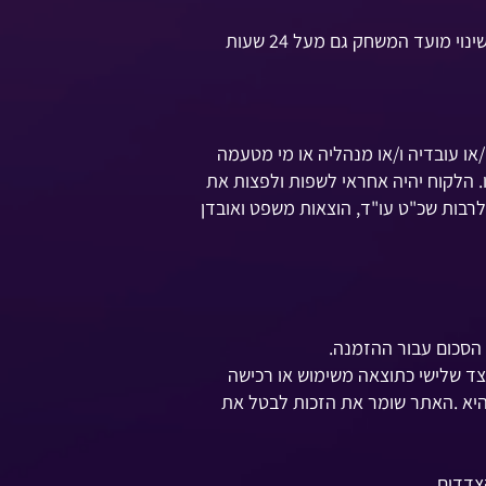
במידה ומומש שובר מראש כנגד פיקדון או מקדמה, לא יהיה ניתן לבטל את מימוש השובר במקרה של ביטול או שינוי מועד המשחק גם מעל 24 שעות
או עובדיה ו/או מנהליה או מי מטעמה
 הלקוח יהיה אחראי לשפות ולפצות את
 לרבות שכ"ט עו"ד, הוצאות משפט ואובדן
הסכום עבור ההזמנה.
לצד שלישי כתוצאה משימוש או רכישה
היא .האתר שומר את הזכות לבטל את
צדדים.