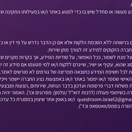
צע מעשה או מחדל שיש בו כדי לפגוע באתר ו/או בפעילותו התקינה של
ברשותה ללא הסכמת הלקוח אלא אם כן הדבר נדרש על פי דין או כ
ברה הזקוקים למידע זה לצורך מתן שירות.
 מנת לשמור, ככל האפשר, על סודיות המידע, אך בקרות מקרים שאינ
שהוא, עקיף או ישיר, שייגרם ללקוח ו/או למי מטעמו אם מידע זה י
 לכל חשיפת המידע כתוצאה מפריצה של גורמים לא מורשים לאתר.
ישי שמסר ו/או ימסור באתר ו/או באמצעות נציג החברה יישמר וייכל
רבות משלוח דברי פרסומת ועדכון בדבר הנחות, שירותים ,הצעות ומב
בשיתופי פעולה (לרבות דוא"ל /טלפון/ מסרונים וכו'). האמור יהיה 
questroom.israel2@gma
ו/או באופן אחר שיצוין במסגרת כל עדכון
הסרה בסמס/וואטסאפ וכד').