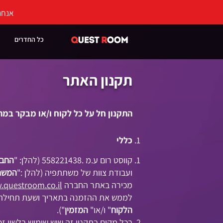
אנחנ
כל החדרים
תקנון האתר
התקנון חל על כל לקוח ו/או מבקר במת
כללי
קווסט רום ע.מ .558221438 (להלן: "
החב
ועבודת צוות של משתתפיה (להלן :"
המשח
מכירה באתר החברה
questroom.co.il
לממש את ההזמנה בתאריך ושעת תחילת
הלקוח
" ו/או"
המזמין
").
בכל מקום בתקנון זה שיש שימוש בלשון ז