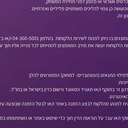
טיס אשראי או מזומן לפני תחילת המשחק.
העושה כן צפוי להליכים משפטיים פליליים ואזרחיים.
לפנות לשירות הלקוחות בטלפון 04-300-5001 ו/או בדואר אלקטרוני
ילוי התנאים (המצטברים- למחוק) המפורטים להלן:
בות.
ון זר בתוקף ו/או תאגיד המאוגד ורשום כדין בישראל או בחו"ל.
אינטרנט.
ית למנוע מהלקוח לבצע הזמנה באתר ו/או לבטל הזמנה שבוצעה על י
קי ו/או עבר על הוראות הדין תוך כדי שימוש באתר או השתתפותו במ