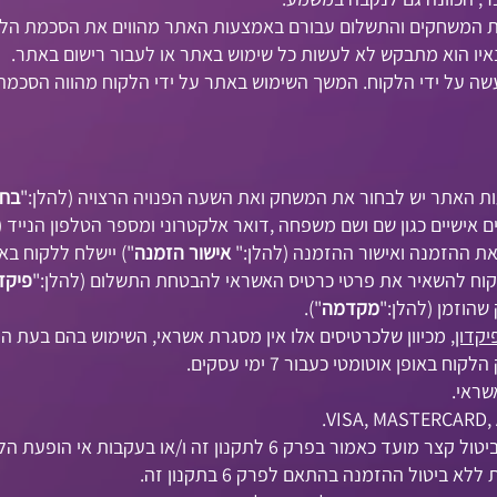
נת המשחקים והתשלום עבורם באמצעות האתר מהווים את הסכמת הלקוח
איו הוא מתבקש לא לעשות כל שימוש באתר או לעבור רישום באתר.
ייעשה על ידי הלקוח. המשך השימוש באתר על ידי הלקוח מהווה הסכמ
 האתר יש לבחור את המשחק ואת השעה הפנויה הרצויה (להלן:"
בח
אישיים כגון שם ושם משפחה ,דואר אלקטרוני ומספר הטלפון הנייד (
 ההזמנה ואישור ההזמנה (להלן:"
אישור הזמנה
") יישלח ללקוח בא
וח להשאיר את פרטי כרטיס האשראי להבטחת התשלום (להלן:"
פיקדו
מקדמה
").
יקדון
, מכיוון שלכרטיסים אלו אין מסגרת אשראי, השימוש בהם בעת הל
באופן אוטומטי כעבור 7 ימי עסקים.
שראי.
חיוב כרטיס האשראי ייתבצע רק בעקבות ביטול קצר מועד כאמור בפרק 6 ל