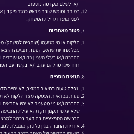
ו/או לשלם מקדמה נוספת.​
לפני מועד תחילת המשחק.​
פטור מאחריות
הלקוח או מי מטעמו (שותפים למשחק) מסכי
מכל אחריות שהיא, הפסד, תביעה והוצאות
החברה ו/או בעלי העניין בה ו/או עובדיה 
רווח שיגרמו להם עקב ו/או בקשר עם הפרת
תנאים נוספים
.נפלה טעות בתיאור המוצר, לא יחייב הד
טעות בכדאיות העסקה מצד הלקוח לא תז
החברה ו/או מי מטעמה לא יהיו אחראים ול
שלא עלפי תקנון זה, תהא עילת התביעה 
הרכישה הספציפית בהודעה בכתב למבצע
אחריות החברה בגין כל נזק מוגבלת לגובה
רישומי המחשב של האתר בדבר הפעולות ה