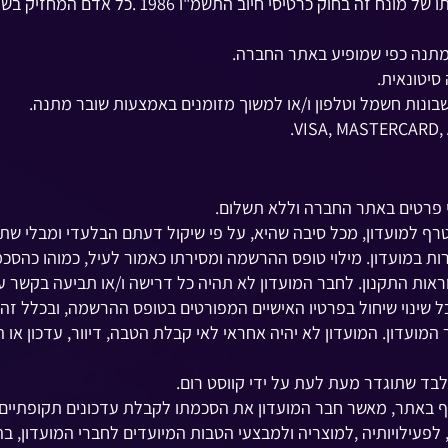
שובר מתנה זה אינו "כרטיס חיוב" כהגדרתו של מונח
המתנה כפי שמופיע באתר החברה.
סיטונאית.
שבונות חשמל וטלפון ו/או למשוך מזומנים באמצעות שובר מתנה.
.
 פרטים באתר החברה וללא תשלום.
רף למועדון, מכל סיבה שהיא, על פי שיקול דעתם הבלעדי ומבלי שת
ות במועדון. מילוי טופס ההרשמה ומסירתו כאמור לעיל, כמוהו כהס
ראות התקנון. לחבר המועדון לא תהיה כל דרישה ו/או תביעה בקשר עם 
ל שינוי שיחול בפרטיו האישיים המפורטים בטופס ההרשמה, ובכלל ז
מועדון. המועדון לא יהיה אחראי לאי קבלת הטבה, דיוור, עדכון או ה
בד שתוגדר מעת לעת על ידי קווסט רום.
יף באתר, מאשר חבר המועדון את הסכמתו לקבלת עדכונים תקופתיים ות
לפעילויותיה ,למוצריה ולמבצעי הטבות המיועדים לחברי המועדון, 