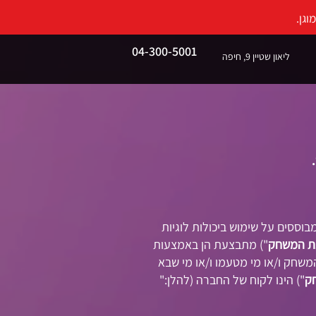
גן.
04-300-5001
ליאון שטיין 9, חיפה
בוססים על שימוש ביכולות לוגיות
ת המשחק
") מתבצעת הן באמצעות
משחק ו/או מי מטעמו ו/או מי שבא
ק
") הינו לקוח של החברה (להלן:"