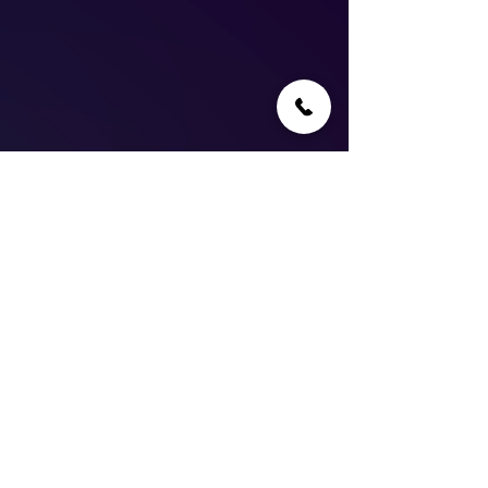
2015-2025
QUEST ROOM
04-300-5001
9 Leon Stein St, Haifa