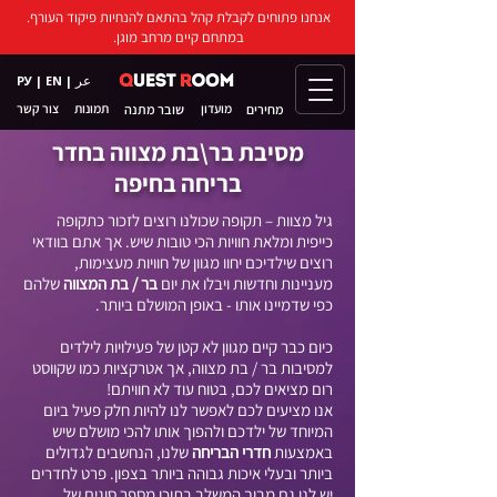
אנחנו פתוחים לקבלת קהל בהתאם להנחיות פיקוד העורף.
במתחם קיים מרחב מוגן.
عر
РУ
|
EN
|
מועדון
שובר מתנה
תמונות
צור קשר
מחירים
מסיבת בר\בת מצווה בחדר
בריחה בחיפה
גיל מצוות – תקופה שכולנו רוצים לזכור כתקופה
כייפית ומלאת חוויות הכי טובות שיש. אך אתם בוודאי
רוצים שילדיכם יחוו מגוון של חוויות מעצימות,
מעניינות וחדשות ויבלו את יום
בר / בת המצווה
שלהם
כפי שדמיינו אותו - באופן המושלם ביותר.
כיום כבר קיים מגוון לא קטן של פעילויות לילדים
למסיבות בר / בת מצווה, אך אטרקציות כמו שקווסט
רום מציאים לכם, בטוח עוד לא חוויתם!
אנו מציעים לכם לאפשר לנו להיות חלק פעיל ביום
המיוחד של ילדכם ולהפוך אותו להכי מושלם שיש
באמצעות
חדרי הבריחה
שלנו, הנחשבים לגדולים
ביותר ובעלי איכות גבוהה ביותר בצפון. פרט לחדרים
יש לנו גם מבוך המשלב בתוכו מספר סוגים של